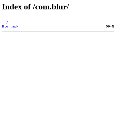
Index of /com.blur/
../
Blur.apk